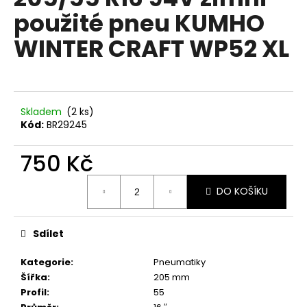
je
a
použité pneu KUMHO
0,0
z
j
WINTER CRAFT WP52 XL
5
í
hvězdiček.
t
?
Skladem
(2 ks)
Kód:
BR29245
750 Kč
HLEDAT
Měrná
DO KOŠÍKU
cena:
D
o
Sdílet
p
o
Kategorie
:
Pneumatiky
r
Šířka
:
205 mm
u
Profil
:
55