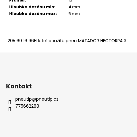
č
Průměr
:
16 ″
u
Hloubka dezénu min
:
4 mm
j
Hloubka dezénu max
:
5 mm
e
m
e
205 60 16 96H letní použité pneu MATADOR HECTORRA 3
Z
á
p
a
Kontakt
t
í
pneutip
@
pneutip.cz
775662288