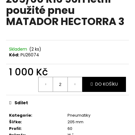
je
a
použité pneu
0,0
z
j
MATADOR HECTORRA 3
5
í
hvězdiček.
t
?
Skladem
(2 ks)
Kód:
PU26074
1 000 Kč
HLEDAT
Měrná
DO KOŠÍKU
cena:
D
o
Sdílet
p
o
Kategorie
:
Pneumatiky
r
Šířka
:
205 mm
u
Profil
:
60