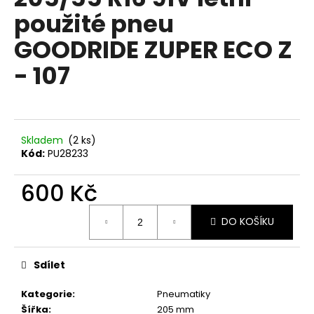
je
a
použité pneu
0,0
z
j
GOODRIDE ZUPER ECO Z
5
í
hvězdiček.
- 107
t
?
Skladem
(2 ks)
Kód:
PU28233
HLEDAT
600 Kč
Měrná
D
DO KOŠÍKU
cena:
o
p
Sdílet
o
r
Kategorie
:
Pneumatiky
u
Šířka
:
205 mm