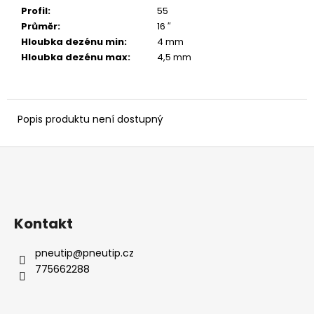
č
Profil
:
55
u
Průměr
:
16 ″
j
Hloubka dezénu min
:
4 mm
e
Hloubka dezénu max
:
4,5 mm
m
e
Popis produktu není dostupný
Z
á
p
a
Kontakt
t
í
pneutip
@
pneutip.cz
775662288