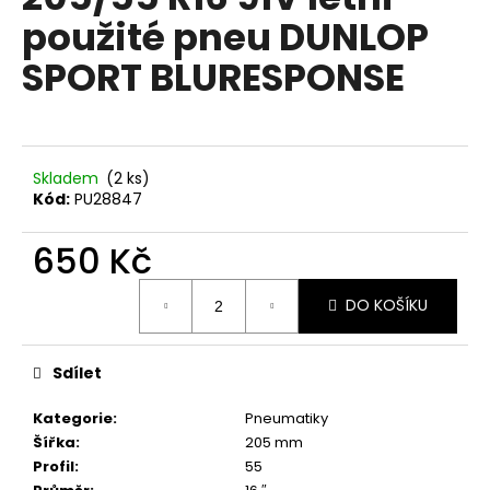
je
a
použité pneu DUNLOP
0,0
z
j
SPORT BLURESPONSE
5
í
hvězdiček.
t
?
Skladem
(2 ks)
Kód:
PU28847
650 Kč
HLEDAT
Měrná
DO KOŠÍKU
cena:
D
o
Sdílet
p
o
Kategorie
:
Pneumatiky
r
Šířka
:
205 mm
u
Profil
:
55