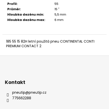
č
Profil
:
55
u
Průměr
:
15 ″
j
Hloubka dezénu min
:
5,5 mm
e
Hloubka dezénu max
:
6 mm
m
e
185 55 15 82H letní použitá pneu CONTINENTAL CONTI
PREMIUM CONTACT 2
Z
á
p
a
Kontakt
t
í
pneutip
@
pneutip.cz
775662288