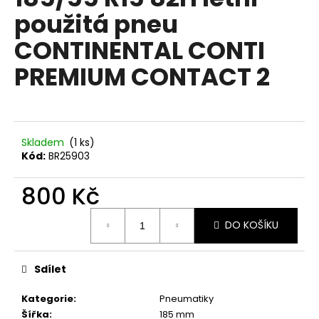
je
a
použitá pneu
0,0
z
j
CONTINENTAL CONTI
5
í
hvězdiček.
PREMIUM CONTACT 2
t
?
Skladem
(1 ks)
Kód:
BR25903
HLEDAT
800 Kč
Měrná
D
DO KOŠÍKU
cena:
o
p
Sdílet
o
r
Kategorie
:
Pneumatiky
u
Šířka
:
185 mm