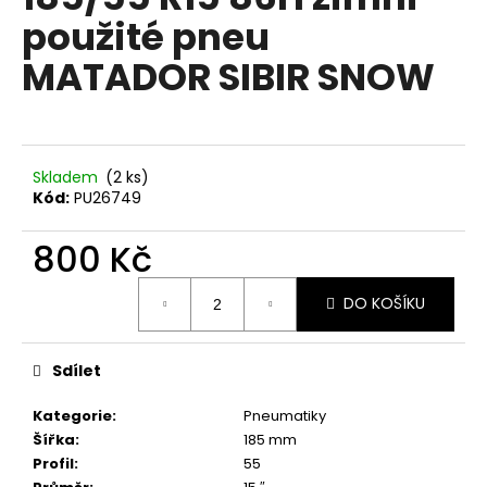
je
a
použité pneu
0,0
z
j
MATADOR SIBIR SNOW
5
í
hvězdiček.
t
?
Skladem
(2 ks)
Kód:
PU26749
800 Kč
HLEDAT
Měrná
DO KOŠÍKU
cena:
D
o
Sdílet
p
o
Kategorie
:
Pneumatiky
r
Šířka
:
185 mm
u
Profil
:
55