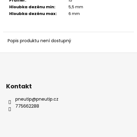
č
Průměr
:
15 ″
u
Hloubka dezénu min
:
5,5 mm
j
Hloubka dezénu max
:
6 mm
e
m
e
Popis produktu není dostupný
Z
á
p
a
Kontakt
t
í
pneutip
@
pneutip.cz
775662288