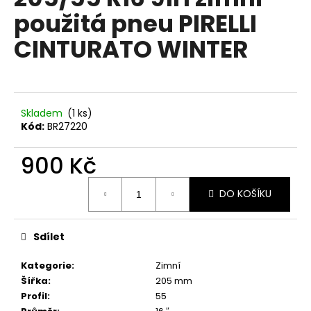
je
a
použitá pneu PIRELLI
0,0
z
j
CINTURATO WINTER
5
í
hvězdiček.
t
?
Skladem
(1 ks)
Kód:
BR27220
900 Kč
HLEDAT
Měrná
DO KOŠÍKU
cena:
D
o
Sdílet
p
o
Kategorie
:
Zimní
r
Šířka
:
205 mm
u
Profil
:
55