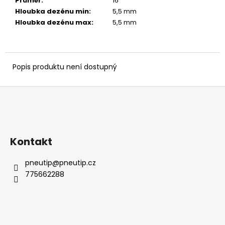
č
Průměr
:
16 ″
u
Hloubka dezénu min
:
5,5 mm
j
Hloubka dezénu max
:
5,5 mm
e
m
e
Popis produktu není dostupný
Z
á
p
a
Kontakt
t
í
pneutip
@
pneutip.cz
775662288