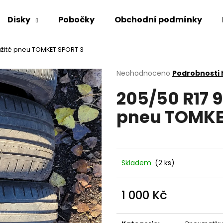
Disky
Pobočky
Obchodní podmínky
užité pneu TOMKET SPORT 3
Co potřebujete najít?
Průměrné
Neohodnoceno
Podrobnosti
hodnocení
205/50 R17 9
produktu
HLEDAT
je
pneu TOMKE
0,0
z
5
Doporučujeme
hvězdiček.
Skladem
(2 ks)
1 000 Kč
Měrná
cena: