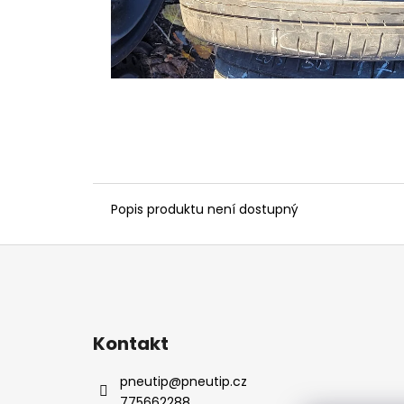
Popis produktu není dostupný
Z
á
p
a
Kontakt
t
í
pneutip
@
pneutip.cz
775662288