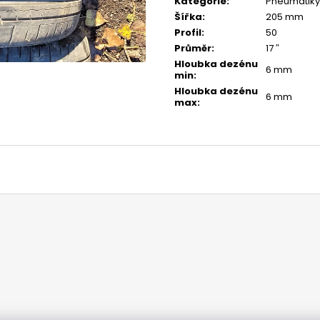
Kategorie
:
Pneumatiky
Šířka
:
205 mm
Profil
:
50
Průměr
:
17 ″
Hloubka dezénu
6 mm
min
:
Hloubka dezénu
6 mm
max
: