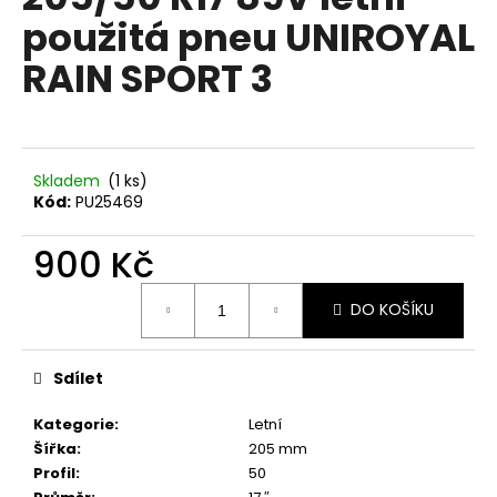
je
a
použitá pneu UNIROYAL
0,0
z
j
RAIN SPORT 3
5
í
hvězdiček.
t
?
Skladem
(1 ks)
Kód:
PU25469
900 Kč
HLEDAT
Měrná
DO KOŠÍKU
cena:
D
o
Sdílet
p
o
Kategorie
:
Letní
r
Šířka
:
205 mm
u
Profil
:
50