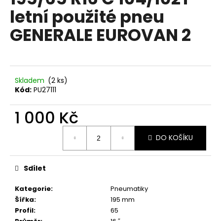
je
a
letní použité pneu
0,0
z
j
GENERALE EUROVAN 2
5
í
hvězdiček.
t
?
Skladem
(2 ks)
Kód:
PU27111
1 000 Kč
HLEDAT
Měrná
DO KOŠÍKU
cena:
D
o
Sdílet
p
o
Kategorie
:
Pneumatiky
r
Šířka
:
195 mm
u
Profil
:
65