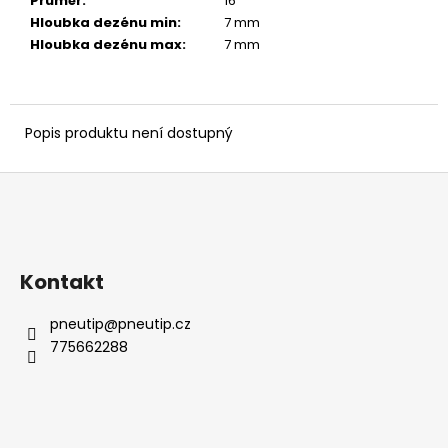
č
Průměr
:
16 ″
u
Hloubka dezénu min
:
7 mm
j
Hloubka dezénu max
:
7 mm
e
m
e
Popis produktu není dostupný
Z
á
p
a
Kontakt
t
í
pneutip
@
pneutip.cz
775662288