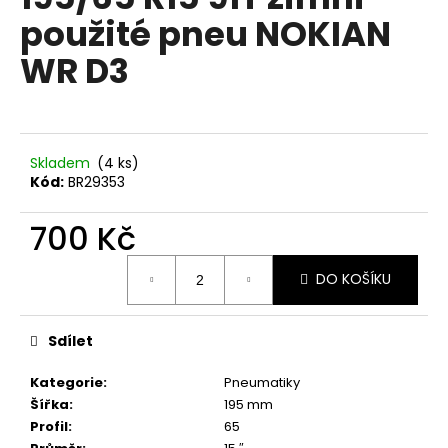
je
a
použité pneu NOKIAN
0,0
z
j
WR D3
5
í
hvězdiček.
t
?
Skladem
(4 ks)
Kód:
BR29353
700 Kč
HLEDAT
Měrná
DO KOŠÍKU
cena:
D
o
Sdílet
p
o
Kategorie
:
Pneumatiky
r
Šířka
:
195 mm
u
Profil
:
65