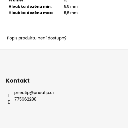
č
Průměr
:
15 ″
u
Hloubka dezénu min
:
5,5 mm
j
Hloubka dezénu max
:
5,5 mm
e
m
e
Popis produktu není dostupný
Z
á
p
a
Kontakt
t
í
pneutip
@
pneutip.cz
775662288