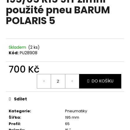
je
a
použité pneu BARUM
0,0
z
j
POLARIS 5
5
í
hvězdiček.
t
?
Skladem
(2 ks)
Kód:
PU28908
700 Kč
HLEDAT
Měrná
DO KOŠÍKU
cena:
D
o
Sdílet
p
o
Kategorie
:
Pneumatiky
r
Šířka
:
195 mm
u
Profil
:
65