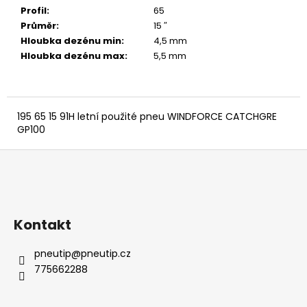
č
Profil
:
65
u
Průměr
:
15 ″
j
Hloubka dezénu min
:
4,5 mm
e
Hloubka dezénu max
:
5,5 mm
m
e
195 65 15 91H letní použité pneu WINDFORCE CATCHGRE
GP100
Z
á
p
a
Kontakt
t
í
pneutip
@
pneutip.cz
775662288