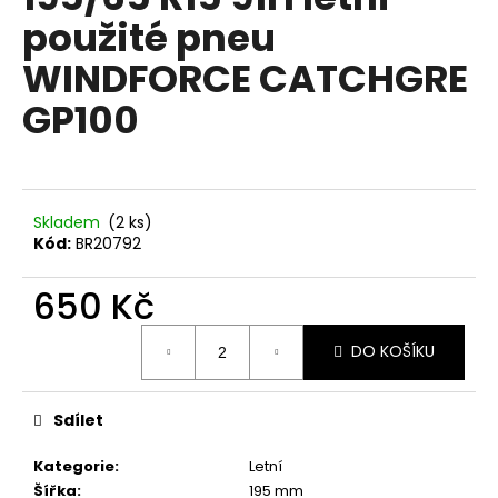
je
a
použité pneu
0,0
z
j
WINDFORCE CATCHGRE
5
í
hvězdiček.
GP100
t
?
Skladem
(2 ks)
Kód:
BR20792
HLEDAT
650 Kč
Měrná
D
DO KOŠÍKU
cena:
o
p
Sdílet
o
r
Kategorie
:
Letní
u
Šířka
:
195 mm