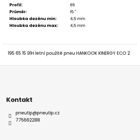
č
Profil
:
65
u
Průměr
:
15 ″
j
Hloubka dezénu min
:
4,5 mm
e
Hloubka dezénu max
:
4,5 mm
m
e
195 65 15 91H letní použité pneu HANKOOK KINERGY ECO 2
Z
á
p
a
Kontakt
t
í
pneutip
@
pneutip.cz
775662288