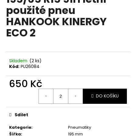
je
a
použité pneu
0,0
z
j
HANKOOK KINERGY
5
í
hvězdiček.
ECO 2
t
?
Skladem
(2 ks)
Kód:
PU26084
HLEDAT
650 Kč
Měrná
D
DO KOŠÍKU
cena:
o
p
Sdílet
o
r
Kategorie
:
Pneumatiky
u
Šířka
:
195 mm