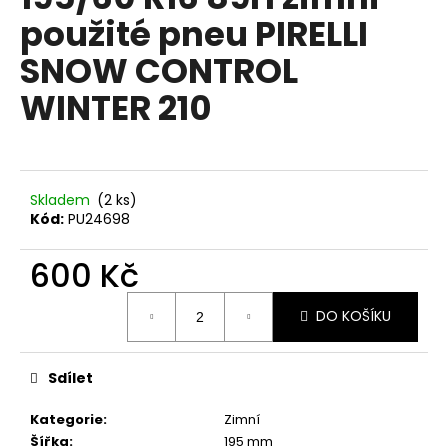
je
a
použité pneu PIRELLI
0,0
z
j
SNOW CONTROL
5
í
hvězdiček.
WINTER 210
t
?
Skladem
(2 ks)
Kód:
PU24698
HLEDAT
600 Kč
Měrná
D
DO KOŠÍKU
cena:
o
p
Sdílet
o
r
Kategorie
:
Zimní
u
Šířka
:
195 mm