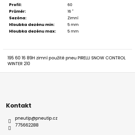
č
Profil
:
60
u
Průměr
:
16 ″
j
Sezóna
:
Zimní
e
Hloubka dezénu min
:
5 mm
m
Hloubka dezénu max
:
5 mm
e
195 60 16 89H zimní použité pneu PIRELLI SNOW CONTROL
WINTER 210
Z
á
p
a
Kontakt
t
í
pneutip
@
pneutip.cz
775662288