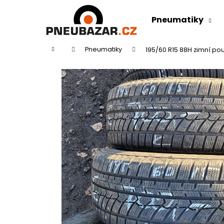
K
Přejít
na
o
Pneumatiky
obsah
Zpět
Zpět
š
do
do
í
Domů
Pneumatiky
195/60 R15 88H zimní po
k
obchodu
obchodu