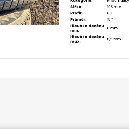
Kategorie
:
Pneumatiky
Šířka
:
195 mm
Profil
:
60
Průměr
:
15 ″
Hloubka dezénu
6 mm
min
:
Hloubka dezénu
6,5 mm
max
: