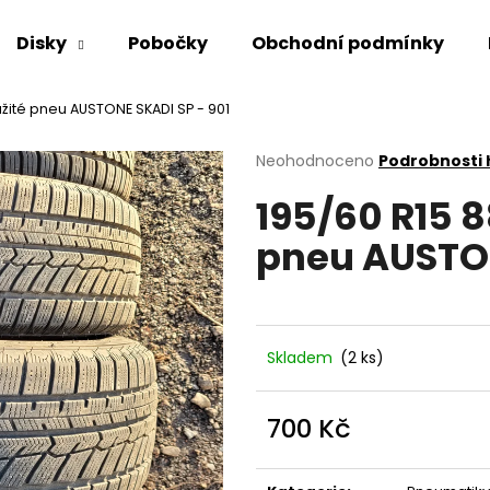
Disky
Pobočky
Obchodní podmínky
užité pneu AUSTONE SKADI SP - 901
Co potřebujete najít?
Průměrné
Neohodnoceno
Podrobnosti
hodnocení
195/60 R15 
produktu
HLEDAT
je
pneu AUSTON
0,0
z
5
Doporučujeme
hvězdiček.
Skladem
(2 ks)
700 Kč
Měrná
cena: