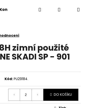
Hledat
Přihlášení
Nákupní
Kontakty
košík
 hodnocení
88H zimní použité
E SKADI SP - 901
Kód:
PU29184
DO KOŠÍKU
Tisk