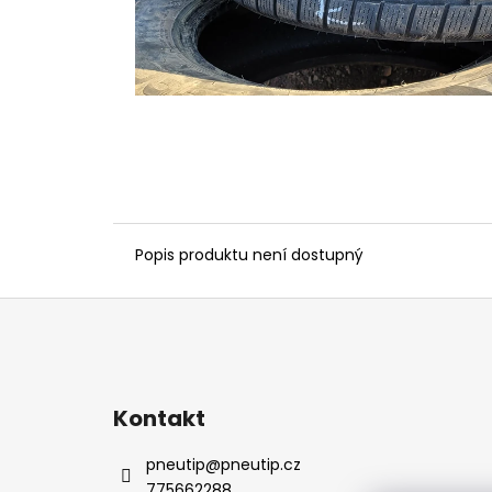
Popis produktu není dostupný
Z
á
p
a
Kontakt
t
í
pneutip
@
pneutip.cz
775662288