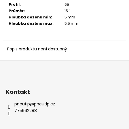
č
Profil
:
65
u
Průměr
:
15 ″
j
Hloubka dezénu min
:
5 mm
e
Hloubka dezénu max
:
5,5 mm
m
e
Popis produktu není dostupný
Z
á
p
a
Kontakt
t
í
pneutip
@
pneutip.cz
775662288