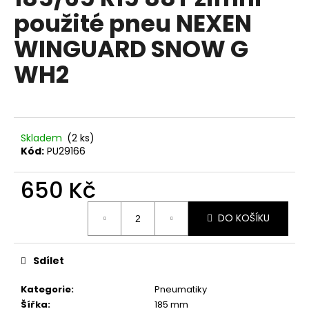
je
a
použité pneu NEXEN
0,0
z
j
WINGUARD SNOW G
5
í
hvězdiček.
WH2
t
?
Skladem
(2 ks)
Kód:
PU29166
HLEDAT
650 Kč
Měrná
D
DO KOŠÍKU
cena:
o
p
Sdílet
o
r
Kategorie
:
Pneumatiky
u
Šířka
:
185 mm