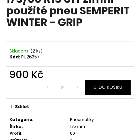
je
a
použité pneu SEMPERIT
0,0
z
j
WINTER - GRIP
5
í
hvězdiček.
t
?
Skladem
(2 ks)
Kód:
PU26357
900 Kč
HLEDAT
Měrná
DO KOŠÍKU
cena:
D
o
Sdílet
p
o
Kategorie
:
Pneumatiky
r
Šířka
:
175 mm
u
Profil
:
60