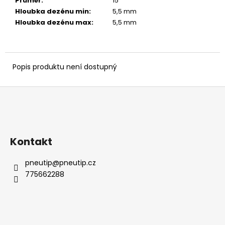
č
Průměr
:
15 ″
u
Hloubka dezénu min
:
5,5 mm
j
Hloubka dezénu max
:
5,5 mm
e
m
e
Popis produktu není dostupný
Z
á
p
a
Kontakt
t
í
pneutip
@
pneutip.cz
775662288