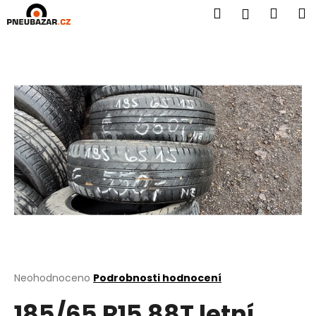
K
Přejít
Hledat
Náku
M
Přihlášen
na
o
obsah
Zpět
Zpět
košík
š
í
C
k
o
p
o
t
ř
e
b
u
j
e
t
Průměrné
Neohodnoceno
Podrobnosti hodnocení
hodnocení
e
185/65 R15 88T letní
produktu
n