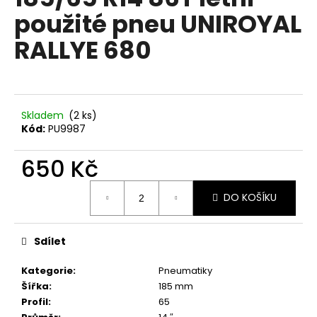
je
a
použité pneu UNIROYAL
0,0
z
j
RALLYE 680
5
í
hvězdiček.
t
?
Skladem
(2 ks)
Kód:
PU9987
650 Kč
HLEDAT
Měrná
DO KOŠÍKU
cena:
D
o
Sdílet
p
o
Kategorie
:
Pneumatiky
r
Šířka
:
185 mm
u
Profil
:
65