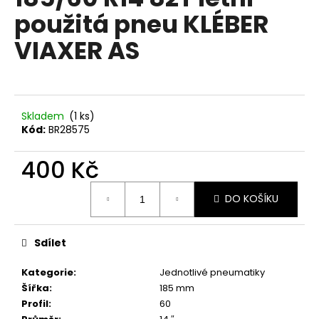
je
a
použitá pneu KLÉBER
0,0
z
j
VIAXER AS
5
í
hvězdiček.
t
?
Skladem
(1 ks)
Kód:
BR28575
400 Kč
HLEDAT
Měrná
DO KOŠÍKU
cena:
D
o
Sdílet
p
o
Kategorie
:
Jednotlivé pneumatiky
r
Šířka
:
185 mm
u
Profil
:
60