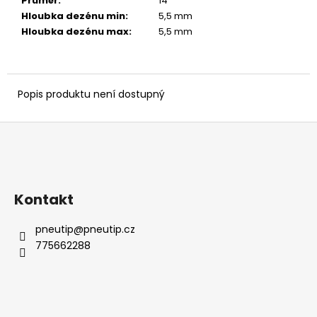
č
Průměr
:
14 ″
u
Hloubka dezénu min
:
5,5 mm
j
Hloubka dezénu max
:
5,5 mm
e
m
e
Popis produktu není dostupný
Z
á
p
a
Kontakt
t
í
pneutip
@
pneutip.cz
775662288