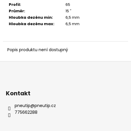
č
Profil
:
65
u
Průměr
:
15 ″
j
Hloubka dezénu min
:
6,5 mm
e
Hloubka dezénu max
:
6,5 mm
m
e
Popis produktu není dostupný
Z
á
p
a
Kontakt
t
í
pneutip
@
pneutip.cz
775662288