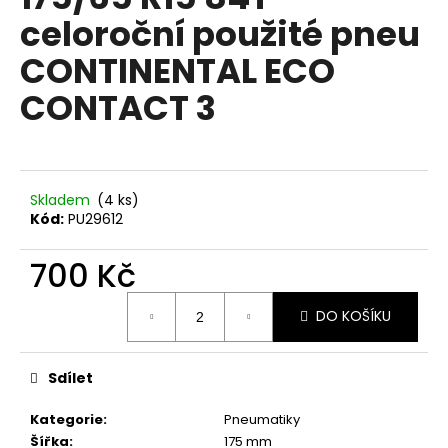
je
a
celoroční použité pneu
0,0
z
j
CONTINENTAL ECO
5
í
hvězdiček.
CONTACT 3
t
?
Skladem
(4 ks)
Kód:
PU29612
HLEDAT
700 Kč
Měrná
D
DO KOŠÍKU
cena:
o
p
Sdílet
o
r
Kategorie
:
Pneumatiky
u
Šířka
:
175 mm