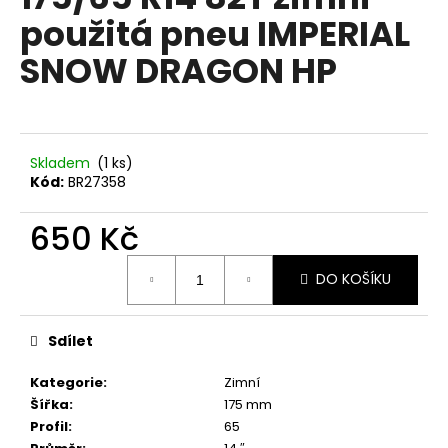
je
a
použitá pneu IMPERIAL
0,0
z
j
SNOW DRAGON HP
5
í
hvězdiček.
t
?
Skladem
(1 ks)
Kód:
BR27358
650 Kč
HLEDAT
Měrná
DO KOŠÍKU
cena:
D
o
Sdílet
p
o
Kategorie
:
Zimní
r
Šířka
:
175 mm
u
Profil
:
65