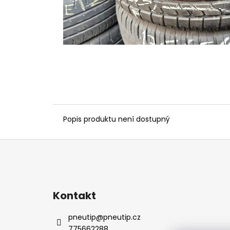
Popis produktu není dostupný
Z
á
p
a
Kontakt
t
í
pneutip
@
pneutip.cz
775662288