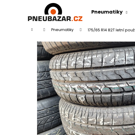
K
Přejít
na
o
Pneumatiky
obsah
Zpět
Zpět
š
do
do
í
Domů
Pneumatiky
175/65 R14 82T letní po
k
obchodu
obchodu