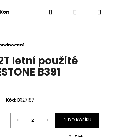
Hledat
Přihlášení
Nákupní
Kontakty
košík
 hodnocení
2T letní použité
ESTONE B391
Kód:
BR27187
DO KOŠÍKU
Tisk