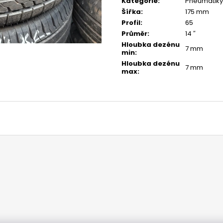
Kategorie
:
Pneumatiky
Šířka
:
175 mm
Profil
:
65
Průměr
:
14 ″
Hloubka dezénu
7 mm
min
:
Hloubka dezénu
7 mm
max
: