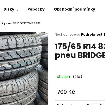
Disky
Pobočky
Obchodní podmínky
užité pneu BRIDGESTONE B391
Co potřebujete najít?
Průměrné
Neohodnoceno
Podrobnosti
hodnocení
175/65 R14 8
produktu
HLEDAT
je
pneu BRIDG
0,0
z
5
Doporučujeme
hvězdiček.
Skladem
(2 ks)
700 Kč
Měrná
cena: