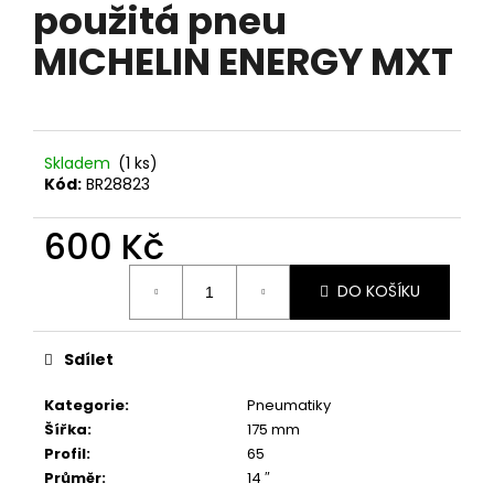
použitá pneu
0,0
a
z
MICHELIN ENERGY MXT
5
j
hvězdiček.
í
t
?
Skladem
(1 ks)
Kód:
BR28823
600 Kč
HLEDAT
Měrná
DO KOŠÍKU
cena:
D
Sdílet
o
p
Kategorie
:
Pneumatiky
o
Šířka
:
175 mm
r
Profil
:
65
u
Průměr
:
14 ″