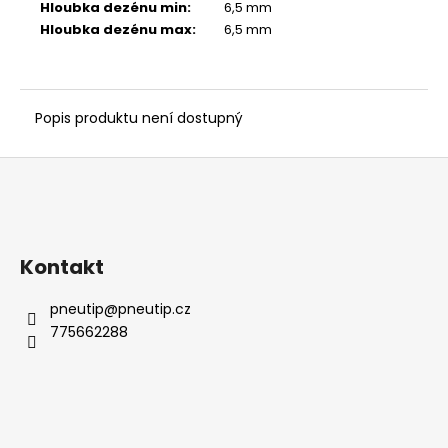
č
Hloubka dezénu min
:
6,5 mm
u
Hloubka dezénu max
:
6,5 mm
j
e
m
e
Popis produktu není dostupný
Z
á
p
a
Kontakt
t
í
pneutip
@
pneutip.cz
775662288