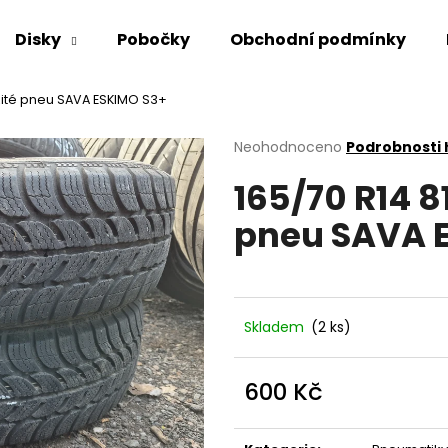
Disky
Pobočky
Obchodní podmínky
užité pneu SAVA ESKIMO S3+
Co potřebujete najít?
Průměrné
Neohodnoceno
Podrobnosti
hodnocení
165/70 R14 8
produktu
HLEDAT
je
pneu SAVA 
0,0
z
5
Doporučujeme
hvězdiček.
Skladem
(2 ks)
600 Kč
Měrná
cena: