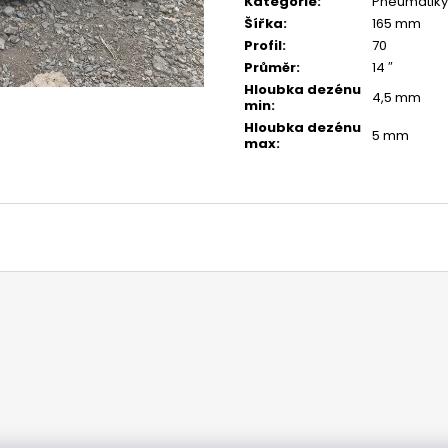
Kategorie
:
Pneumatiky
Šířka
:
165 mm
Profil
:
70
Průměr
:
14 ″
Hloubka dezénu
4,5 mm
min
:
Hloubka dezénu
5 mm
max
: