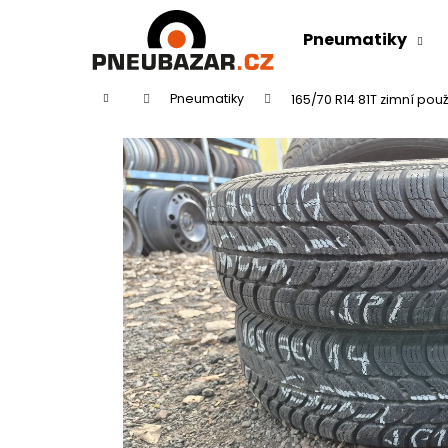
K
Přejít
na
o
Pneumatiky
obsah
Zpět
Zpět
š
do
do
í
Domů
Pneumatiky
165/70 R14 81T zimní po
k
obchodu
obchodu