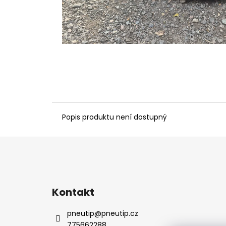
Popis produktu není dostupný
Z
á
p
a
Kontakt
t
í
pneutip
@
pneutip.cz
775662288