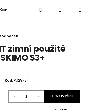
Hledat
Přihlášení
Nákupní
Kontakty
košík
 hodnocení
1T zimní použité
ESKIMO S3+
Kód:
PU29731
DO KOŠÍKU
Tisk