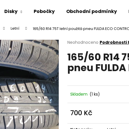
Disky
Pobočky
Obchodní podmínky
Letní
165/60 R14 75T letní použitá pneu FULDA ECO CONTR
Co potřebujete najít?
Průměrné
Neohodnoceno
Podrobnosti
hodnocení
165/60 R14 7
produktu
HLEDAT
je
pneu FULDA
0,0
z
5
Doporučujeme
hvězdiček.
Skladem
(1 ks)
700 Kč
Měrná
cena: