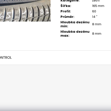
Kategorie
:
Letní
Šířka
:
165 mm
Profil
:
60
Průměr
:
14 ″
Hloubka dezénu
8 mm
min
:
Hloubka dezénu
8 mm
max
:
CONTROL