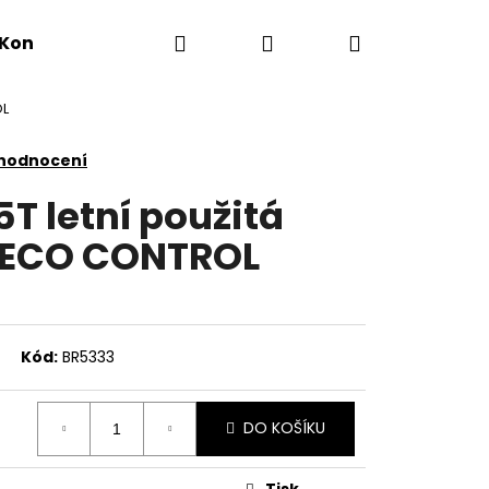
Hledat
Přihlášení
Nákupní
Kontakty
OL
košík
 hodnocení
5T letní použitá
 ECO CONTROL
Kód:
BR5333
DO KOŠÍKU
Tisk