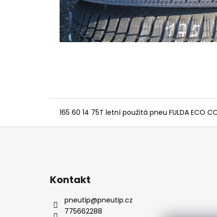
165 60 14 75T letní použitá pneu FULDA ECO 
Z
á
p
a
Kontakt
t
í
pneutip
@
pneutip.cz
775662288